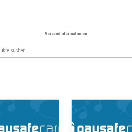
Versandinformationen
h
btheit
ert