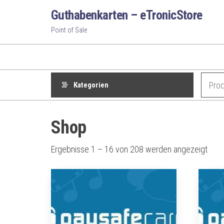
Zum
Guthabenkarten – eTronicStore
Inhalt
Point of Sale
springen
Kategorien
Shop
Nac
Ergebnisse 1 – 16 von 208 werden angezeigt
Belie
sorti