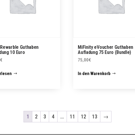
l Rewarble Guthaben
MiFinity eVoucher Guthaben
dung 10 Euro
Aufladung 75 Euro (Bundle)
€
75,00
€
rlesen
In den Warenkorb
1
2
3
4
…
11
12
13
→