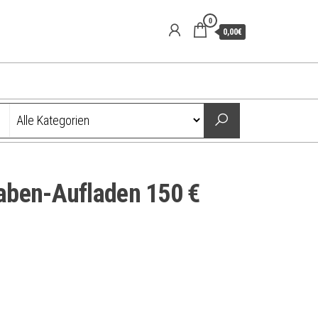
0
0,00€
aben-Aufladen 150 €