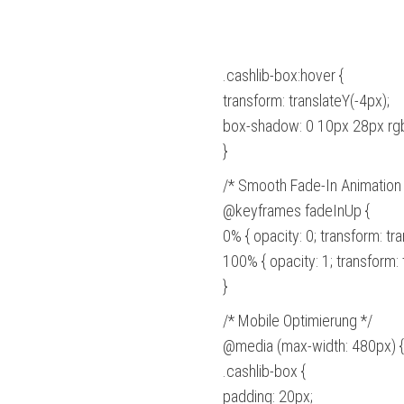
.cashlib-box:hover {
transform: translateY(-4px);
box-shadow: 0 10px 28px rgb
}
/* Smooth Fade-In Animation 
@keyframes fadeInUp {
0% { opacity: 0; transform: tr
100% { opacity: 1; transform: t
}
/* Mobile Optimierung */
@media (max-width: 480px) {
.cashlib-box {
padding: 20px;