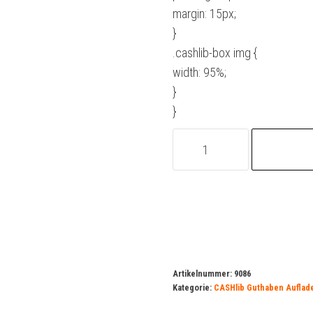
margin: 15px;
}
.cashlib-box img {
width: 95%;
}
}
CASHlib-
Guthaben-
Aufladen
150
€
(Bundle)
Menge
Artikelnummer:
9086
Kategorie:
CASHlib Guthaben Auflad