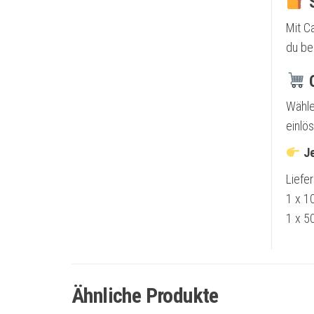
S
Mit C
du be
C
Wähle
einlö
Je
Liefe
1 x 1
1 x 5
Ähnliche Produkte