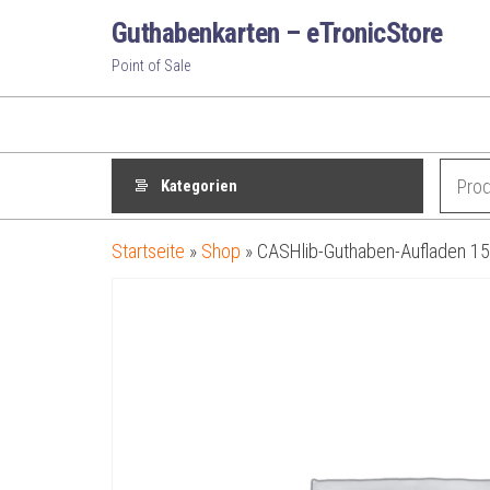
Zum
Guthabenkarten – eTronicStore
Inhalt
Point of Sale
springen
Kategorien
Startseite
»
Shop
»
CASHlib-Guthaben-Aufladen 15