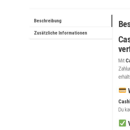
Beschreibung
Bes
Zusätzliche Informationen
Cas
ver
Mit
C
Zahlu
erhält
W
Cash
Du ka
V