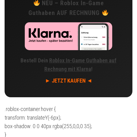
NEU – Roblox In-Game
Guthaben AUF RECHNUNG
Bestell Dein
Roblox In-Game Guthaben auf
Rechnung mit Klarna
!
► JETZT KAUFEN ◄
.roblox-container:hover {
transform: translateY(-6px);
box-shadow: 0 0 40px rgba(255,0,0,0.35);
}