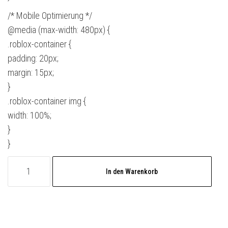
/* Mobile Optimierung */
@media (max-width: 480px) {
.roblox-container {
padding: 20px;
margin: 15px;
}
.roblox-container img {
width: 100%;
}
}
Roblox
In den Warenkorb
10
Euro
In-
Game