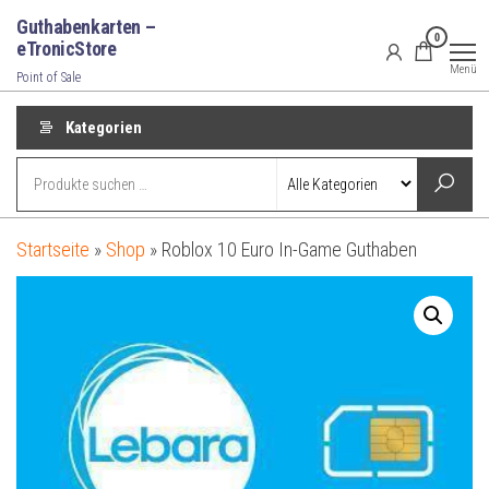
Zum
Guthabenkarten –
0
Inhalt
eTronicStore
Menü
springen
Point of Sale
Kategorien
Startseite
»
Shop
»
Roblox 10 Euro In-Game Guthaben