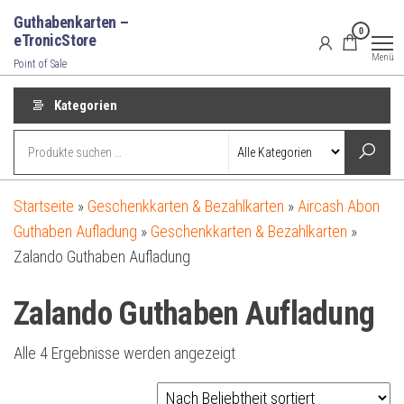
Zum
Guthabenkarten –
0
Inhalt
eTronicStore
Menü
springen
Point of Sale
Kategorien
Startseite
»
Geschenkkarten & Bezahlkarten
»
Aircash Abon
Guthaben Aufladung
»
Geschenkkarten & Bezahlkarten
»
Zalando Guthaben Aufladung
Zalando Guthaben Aufladung
Nach
Alle 4 Ergebnisse werden angezeigt
Beliebtheit
sortiert