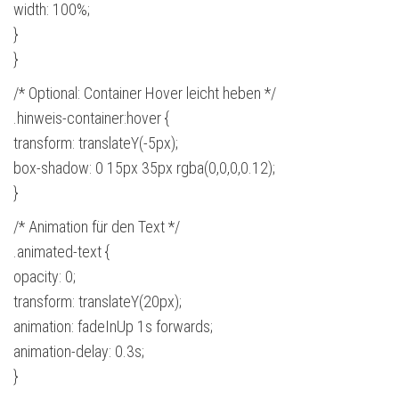
width: 100%;
}
}
/* Optional: Container Hover leicht heben */
.hinweis-container:hover {
transform: translateY(-5px);
box-shadow: 0 15px 35px rgba(0,0,0,0.12);
}
/* Animation für den Text */
.animated-text {
opacity: 0;
transform: translateY(20px);
animation: fadeInUp 1s forwards;
animation-delay: 0.3s;
}