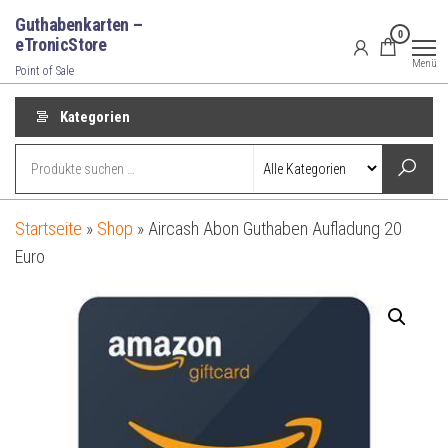
Zum
Guthabenkarten –
0
Inhalt
eTronicStore
Menü
springen
Point of Sale
Kategorien
Startseite
»
Shop
»
Aircash Abon Guthaben Aufladung 20
Euro