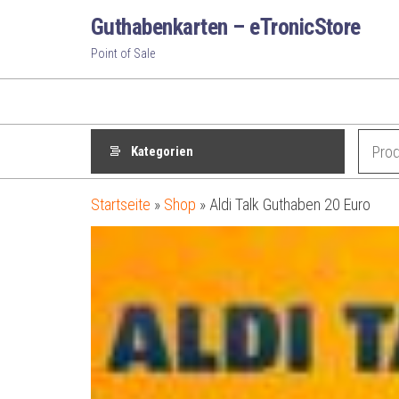
Zum
Guthabenkarten – eTronicStore
Inhalt
Point of Sale
springen
Kategorien
Startseite
»
Shop
»
Aldi Talk Guthaben 20 Euro