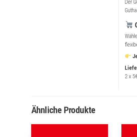
Der G
Gutha
G
Wähle
flexib
J
Liefe
2 x 5
Ähnliche Produkte