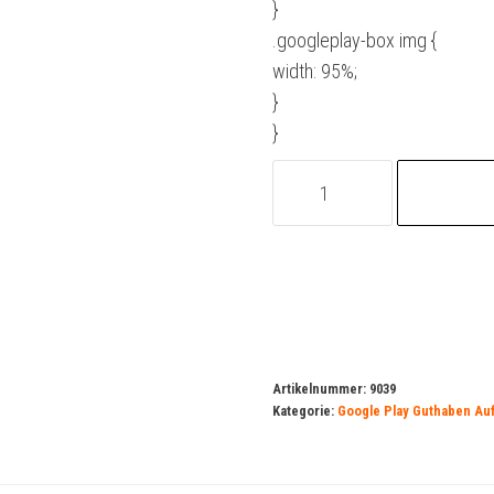
}
.googleplay-box img {
width: 95%;
}
}
Google
Play-
Guthaben
10
Euro
Bundle
Menge
Artikelnummer:
9039
Kategorie:
Google Play Guthaben Au