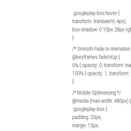
.googleplay-box:hover {
transform: translateY(-4px);
box-shadow: 0 10px 28px rgba
}
/* Smooth Fade-In Animation 
@keyframes fadeInUp {
0% { opacity: 0; transform: tr
100% { opacity: 1; transform: t
}
/* Mobile Optimierung */
@media (max-width: 480px) {
.googleplay-box {
padding: 20px;
margin: 15px;