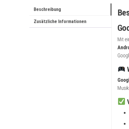
Beschreibung
Bes
Zusätzliche Informationen
Goo
Mit e
Andr
Googl
W
Goog
Musik
V