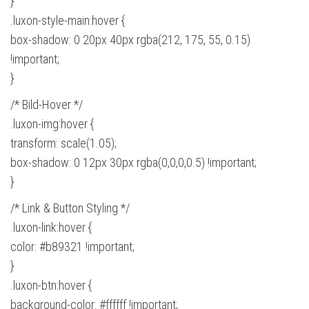
}
.luxon-style-main:hover {
box-shadow: 0 20px 40px rgba(212, 175, 55, 0.15)
!important;
}
/* Bild-Hover */
.luxon-img:hover {
transform: scale(1.05);
box-shadow: 0 12px 30px rgba(0,0,0,0.5) !important;
}
/* Link & Button Styling */
.luxon-link:hover {
color: #b89321 !important;
}
.luxon-btn:hover {
background-color: #ffffff !important;