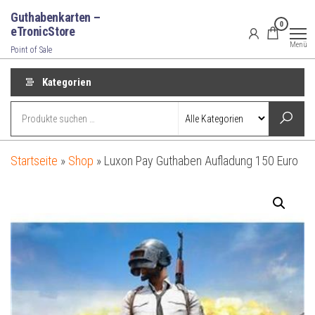
Zum
Guthabenkarten –
0
Inhalt
eTronicStore
Menü
springen
Point of Sale
Kategorien
Startseite
»
Shop
»
Luxon Pay Guthaben Aufladung 150 Euro