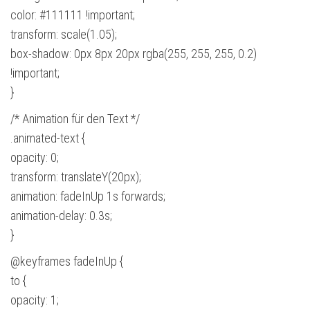
color: #111111 !important;
transform: scale(1.05);
box-shadow: 0px 8px 20px rgba(255, 255, 255, 0.2)
!important;
}
/* Animation für den Text */
.animated-text {
opacity: 0;
transform: translateY(20px);
animation: fadeInUp 1s forwards;
animation-delay: 0.3s;
}
@keyframes fadeInUp {
to {
opacity: 1;