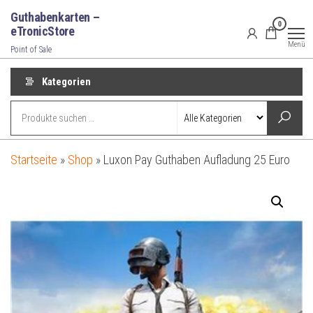
Zum
Guthabenkarten –
0
Inhalt
eTronicStore
Menü
springen
Point of Sale
Kategorien
Startseite
»
Shop
»
Luxon Pay Guthaben Aufladung 25 Euro