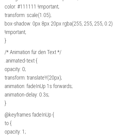
color: #111111 !important;
transform: scale(1.05);
box-shadow: 0px 8px 20px rgba(255, 255, 255, 0.2)
!important;
}
/* Animation für den Text */
.animated-text {
opacity: 0;
transform: translateY(20px);
animation: fadeInUp 1s forwards;
animation-delay: 0.3s;
}
@keyframes fadeInUp {
to {
opacity: 1;