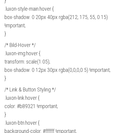
}
.luxon-style-main:hover {
box-shadow: 0 20px 40px rgba(212, 175, 55, 0.15)
!important;
}
/* Bild-Hover */
.luxon-img:hover {
transform: scale(1.05);
box-shadow: 0 12px 30px rgba(0,0,0,0.5) !important;
}
/* Link & Button Styling */
.luxon-link:hover {
color: #b89321 !important;
}
.luxon-btn:hover {
background-color: #ffffff !important;