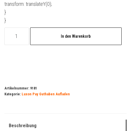
transform: translateY(0);
}
}
Luxon
In den Warenkorb
Pay
Guthaben
Aufladung
25
Euro
Menge
Artikelnummer:
9181
Kategorie:
Luxon Pay Guthaben Aufladen
Beschreibung