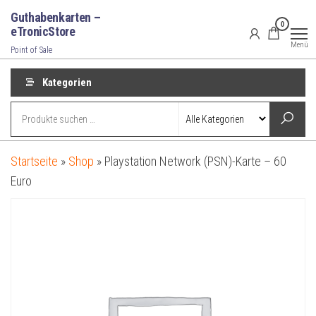
Zum
Guthabenkarten –
0
Inhalt
eTronicStore
Menü
springen
Point of Sale
Kategorien
Startseite
»
Shop
»
Playstation Network (PSN)-Karte – 60
Euro