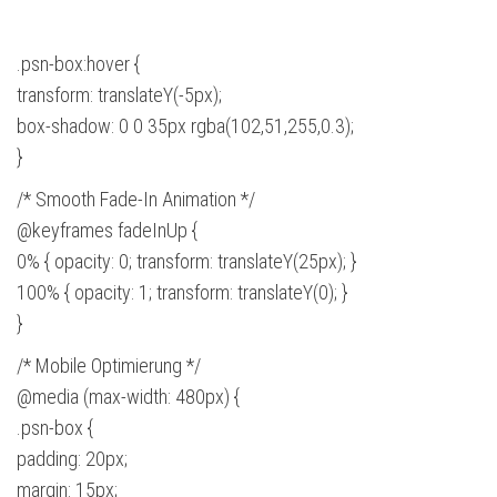
.psn-box:hover {
transform: translateY(-5px);
box-shadow: 0 0 35px rgba(102,51,255,0.3);
}
/* Smooth Fade-In Animation */
@keyframes fadeInUp {
0% { opacity: 0; transform: translateY(25px); }
100% { opacity: 1; transform: translateY(0); }
}
/* Mobile Optimierung */
@media (max-width: 480px) {
.psn-box {
padding: 20px;
margin: 15px;